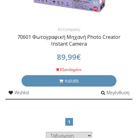
As Company
70601 Φωτογραφική Μηχανή Photo Creator
Instant Camera
89,99€
Εξαντλημένο
Καλάθι
Wishlist
Μεγένθυση
1