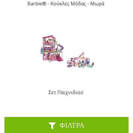
Barbie® - Κούκλες Μόδας - Μωρά
Σετ Παιχνιδιού
ΦΙΛΤΡΑ