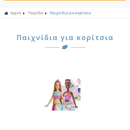
βαδάκια - Καλοκαιρινά Παιχνίδια
U
V
τραπέζια παιχνίδια
W
X
Αρχική
Παιχνίδια
Παιχνίδια για κορίτσια
αιδευτικά Παιχνίδια - Puzzles
Y
Z
door - Τροχήλατα
Παιχνίδια για κορίτσια
χαλινά
η Θαλάσσης
pi® - Σαγιονάρες - Παπούτσια Θαλάσσης Surf και EVA
σκωτά Θαλάσσης
βαδάκια - Καλοκαιρινά Παιχνίδια