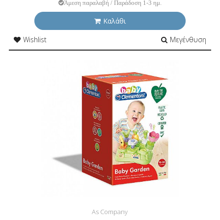
Άμεση παραλαβή / Παράδοση 1-3 ημ.
Καλάθι
Wishlist
Μεγένθυση
As Company