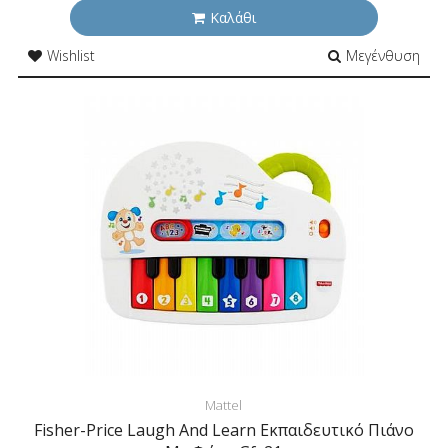
Καλάθι
Wishlist
Μεγένθυση
Mattel
Fisher-Price Laugh And Learn Εκπαιδευτικό Πιάνο