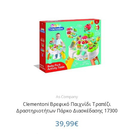
As Company
Clementoni Βρεφικό Παιχνίδι Τραπέζι
Δραστηριοτήτων Πάρκο Διασκέδασης 17300
39,99€