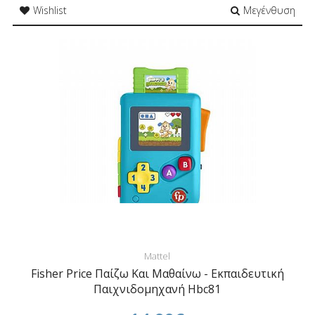
Wishlist
Μεγένθυση
Mattel
Fisher Price Παίζω Και Μαθαίνω - Εκπαιδευτική
Παιχνιδομηχανή Hbc81