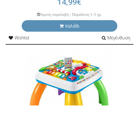
14,99€
Άμεση παραλαβή / Παράδοση 1-3 ημ.
Καλάθι
Wishlist
Μεγένθυση