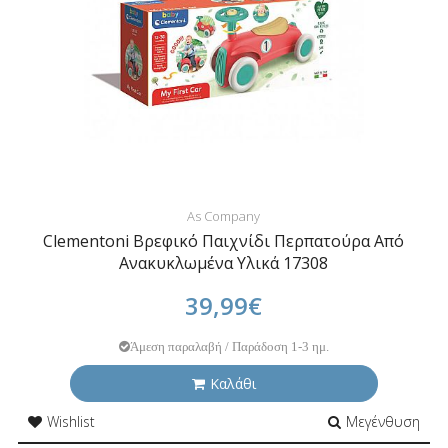
As Company
Clementoni Βρεφικό Παιχνίδι Περπατούρα Από
Ανακυκλωμένα Υλικά 17308
39,99€
Άμεση παραλαβή / Παράδοση 1-3 ημ.
Καλάθι
Wishlist
Μεγένθυση