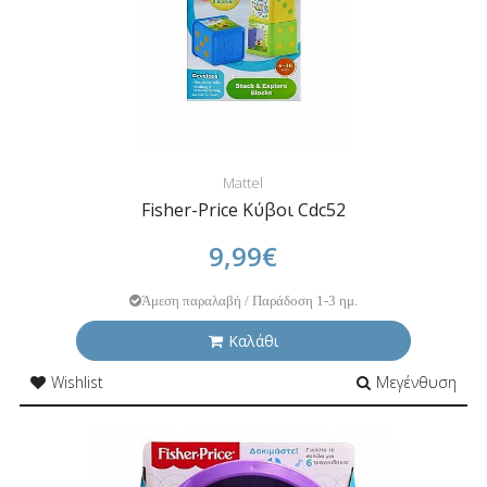
Mattel
Fisher-Price Κύβοι Cdc52
9,99€
Άμεση παραλαβή / Παράδοση 1-3 ημ.
Καλάθι
Wishlist
Μεγένθυση