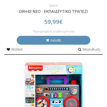
Mattel
DRH43 ΝΕΟ - EKΠΑΙΔΕΥΤΙΚΟ ΤΡΑΠΕΖΙ
59,99€
Περιορισμένη Διαθεσιμότητα
Καλάθι
Wishlist
Μεγένθυση