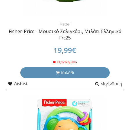
Mattel
Fisher-Price - Μουσικό Σαλιγκάρι, Μιλάει Ελληνικά
Frc25
19,99€
Εξαντλημένο
Καλάθι
Wishlist
Μεγένθυση