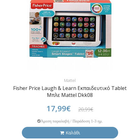
Mattel
Fisher Price Laugh & Learn Εκπαιδευτικό Tablet
Μπλε Mattel Dkk08
17,99€
20,99€
Άμεση παραλαβή / Παράδοση 1-3 ημ.
Καλάθι