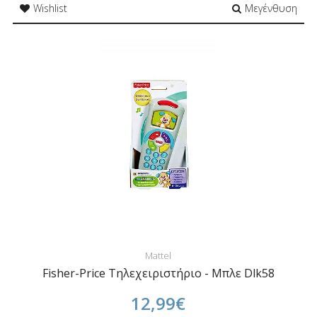
Wishlist
Μεγένθυση
Mattel
Fisher-Price Τηλεχειριστήριο - Μπλε Dlk58
12,99€