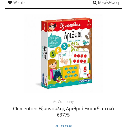
Wishlist
Μεγένθυση
As Company
Clementoni Εξυπνούλης Αριθμοί Εκπαιδευτικό
63775
4,99€