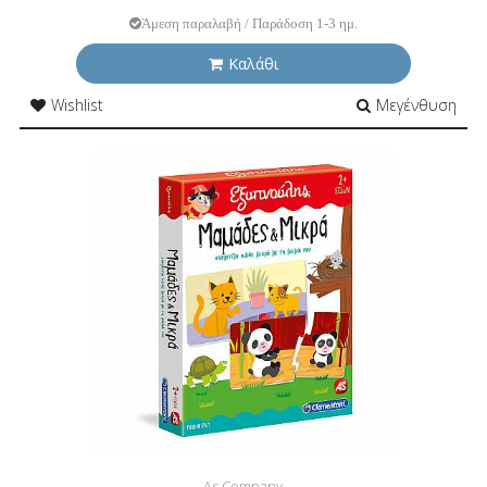
Άμεση παραλαβή / Παράδοση 1-3 ημ.
Καλάθι
Wishlist
Μεγένθυση
As Company