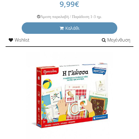
9,99€
Άμεση παραλαβή / Παράδοση 1-3 ημ.
Καλάθι
Wishlist
Μεγένθυση