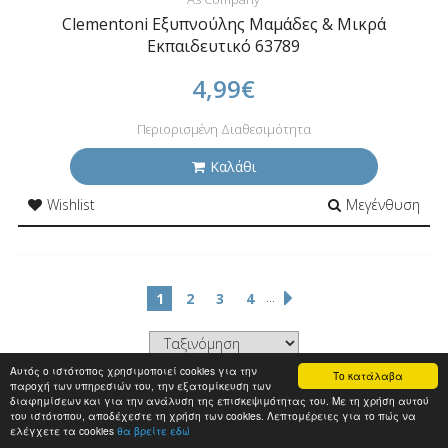
Clementoni Εξυπνούλης Μαμάδες & Μικρά
Εκπαιδευτικό 63789
4,99€
Περιορισμένη Διαθεσιμότητα
Καλάθι
Wishlist
Μεγένθυση
...
1
2
3
4
Αυτός ο ιστότοπος χρησιμοποιεί cookies για την
Το κατάλαβα
παροχή των υπηρεσιών του, την εξατομίκευση των
διαφημίσεων και για την ανάλυση της επισκεψιμότητας του. Με τη χρήση αυτού
του ιστότοπου, αποδέχεστε τη χρήση των cookies. Λεπτομέρειες για το πώς να
ελέγχετε τα cookies
θα βρείτε εδώ