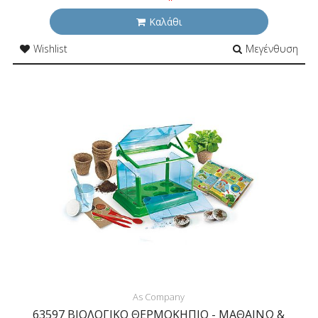
Καλάθι
Wishlist
Μεγένθυση
As Company
63597 ΒΙΟΛΟΓΙΚΟ ΘΕΡΜΟΚΗΠΙΟ - ΜΑΘΑΙΝΩ &