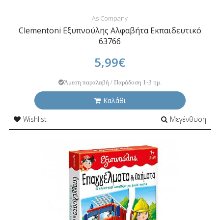
As Company
Clementoni Εξυπνούλης Αλφαβήτα Εκπαιδευτικό
63766
5,99€
Άμεση παραλαβή / Παράδοση 1-3 ημ.
Καλάθι
Wishlist
Μεγένθυση