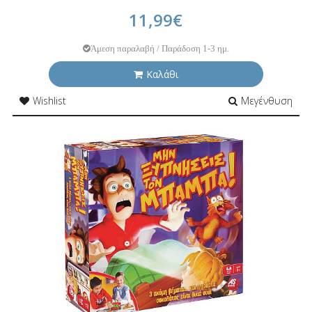
11,99€
Άμεση παραλαβή / Παράδοση 1-3 ημ.
Καλάθι
Wishlist
Μεγένθυση