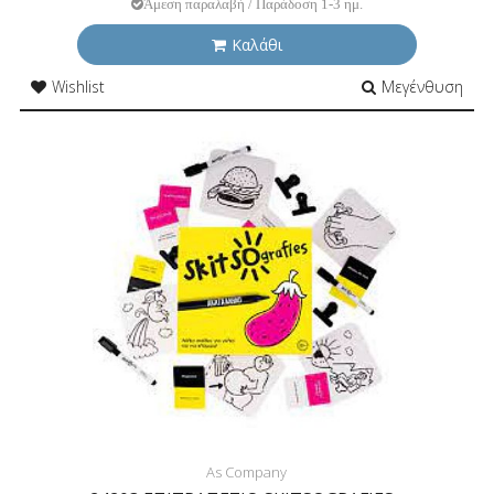
Άμεση παραλαβή / Παράδοση 1-3 ημ.
Καλάθι
Wishlist
Μεγένθυση
As Company