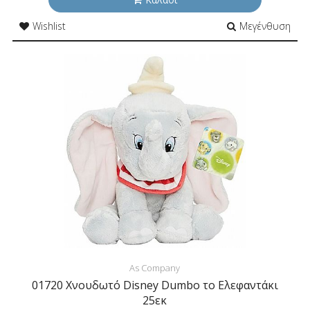
Wishlist
Μεγένθυση
As Company
01720 Χνουδωτό Disney Dumbo το Ελεφαντάκι
25εκ