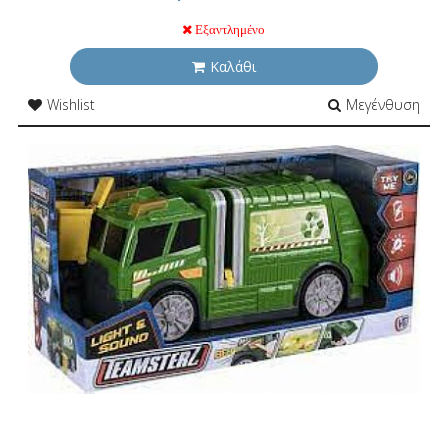
Εξαντλημένο
Καλάθι
Wishlist
Μεγένθυση