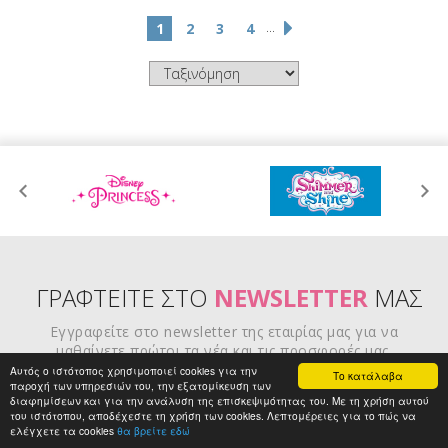
...
1
2
3
4
ΓΡΑΦΤΕΙΤΕ ΣΤΟ
NEWSLETTER
ΜΑΣ
Εγγραφείτε στο newsletter της εταιρίας μας για να
μαθαίνετε πρώτοι τα νέα και τις προσφορές μας.
Αυτός ο ιστότοπος χρησιμοποιεί cookies για την
Το κατάλαβα
παροχή των υπηρεσιών του, την εξατομίκευση των
διαφημίσεων και για την ανάλυση της επισκεψιμότητας του. Με τη χρήση αυτού
του ιστότοπου, αποδέχεστε τη χρήση των cookies. Λεπτομέρειες για το πώς να
ελέγχετε τα cookies
θα βρείτε εδώ