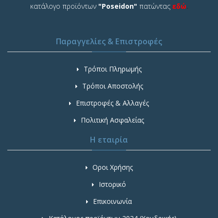
κατάλογο προϊόντων
"Poseidon"
πατώντας
εδώ
.
Παραγγελίες & Επιστροφές
Τρόποι Πληρωμής
Τρόποι Αποστολής
Επιστροφές & Αλλαγές
Πολιτική Ασφαλείας
Η εταιρία
Οροι Χρήσης
Ιστορικό
Επικοινωνία