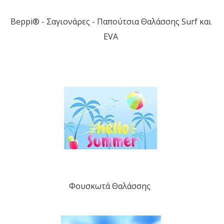
Beppi® - Σαγιονάρες - Παπούτσια Θαλάσσης Surf και
EVA
Φουσκωτά Θαλάσσης