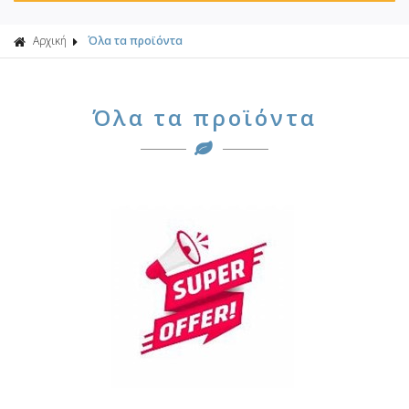
βαδάκια - Καλοκαιρινά Παιχνίδια
U
V
τραπέζια παιχνίδια
W
X
Αρχική
Όλα τα προϊόντα
αιδευτικά Παιχνίδια - Puzzles
Y
Z
door - Τροχήλατα
Όλα τα προϊόντα
χαλινά
η Θαλάσσης
pi® - Σαγιονάρες - Παπούτσια Θαλάσσης Surf και EVA
σκωτά Θαλάσσης
βαδάκια - Καλοκαιρινά Παιχνίδια