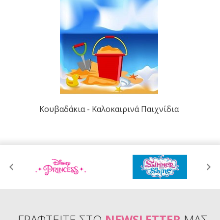
Κουβαδάκια - Καλοκαιρινά Παιχνίδια
ΓΡΑΦΤΕΙΤΕ ΣΤΟ
NEWSLETTER
ΜΑΣ