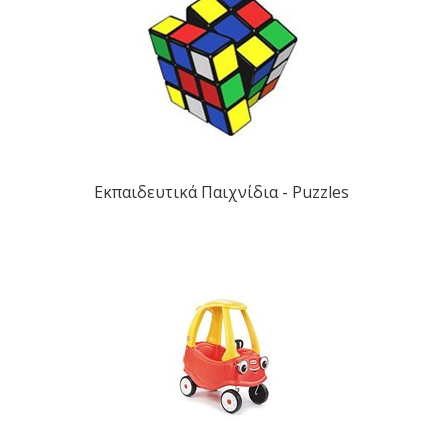
Εκπαιδευτικά Παιχνίδια - Puzzles