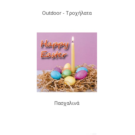
Outdoor - Τροχήλατα
Πασχαλινά