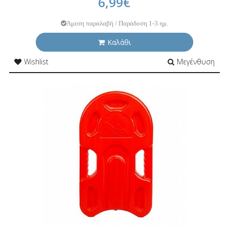
6,99€
Άμεση παραλαβή / Παράδοση 1-3 ημ.
Καλάθι
Wishlist
Μεγένθυση