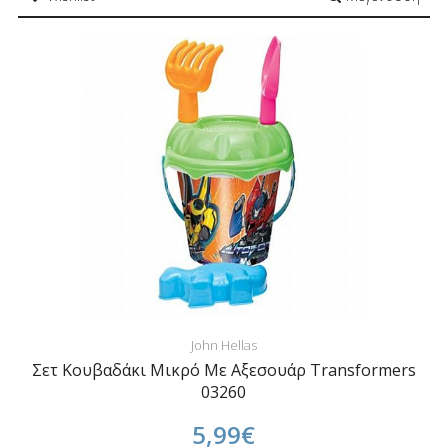
John Hellas
Σετ Κουβαδάκι Μικρό Με Αξεσουάρ Transformers
03260
5,99€