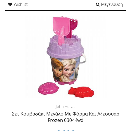
Wishlist
Μεγένθυση
John Hellas
Σετ Κουβαδάκι Μεγάλο Με Φόρμα Και Αξεσουάρ
Frozen 03044wd