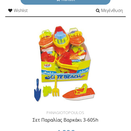
Wishlist
Μεγένθυση
PANAGIOTOPOULOS
Σετ Παραλίας Βαρκάκι 3-605h