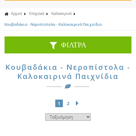
βαδάκια - Καλοκαιρινά Παιχνίδια
U
V
τραπέζια παιχνίδια
W
X
Αρχική
Εποχιακά
Καλοκαιρινά
αιδευτικά Παιχνίδια - Puzzles
Y
Z
Κουβαδάκια - Νεροπίστολα - Καλοκαιρινά Παιχνίδια
door - Τροχήλατα
χαλινά
ΦΙΛΤΡΑ
η Θαλάσσης
pi® - Σαγιονάρες - Παπούτσια Θαλάσσης Surf και EVA
Κουβαδάκια - Νεροπίστολα -
σκωτά Θαλάσσης
Καλοκαιρινά Παιχνίδια
βαδάκια - Καλοκαιρινά Παιχνίδια
1
2