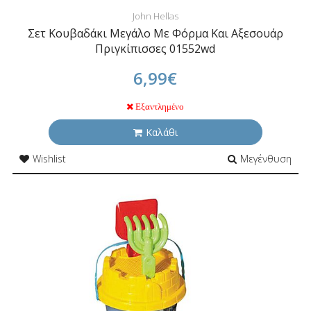
John Hellas
Σετ Κουβαδάκι Μεγάλο Με Φόρμα Και Αξεσουάρ
Πριγκίπισσες 01552wd
6,99€
Εξαντλημένο
Καλάθι
Wishlist
Μεγένθυση