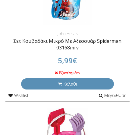
John Hellas
Σετ Κουβαδάκι Μικρό Με Αξεσουάρ Spiderman
03168mrv
5,99€
Εξαντλημένο
Καλάθι
Wishlist
Μεγένθυση