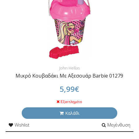
John Hellas
Μικρό Κουβαδάκι Με Αξεσουάρ Barbie 01279
5,99€
Εξαντλημένο
Καλάθι
Wishlist
Μεγένθυση