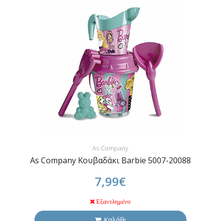
As Company
As Company Κουβαδάκι Barbie 5007-20088
7,99€
Εξαντλημένο
Καλάθι