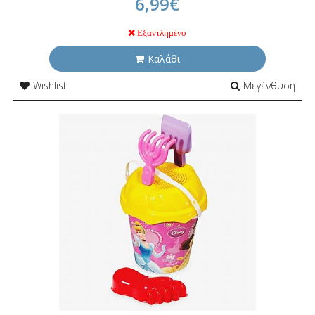
6,99€
Εξαντλημένο
Καλάθι
Wishlist
Μεγένθυση