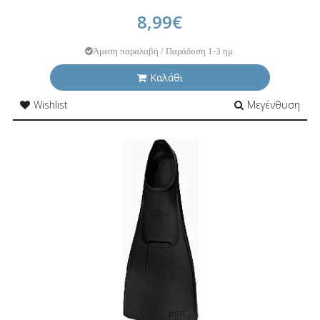
8,99€
Άμεση παραλαβή / Παράδοση 1-3 ημ.
Καλάθι
Wishlist
Μεγένθυση