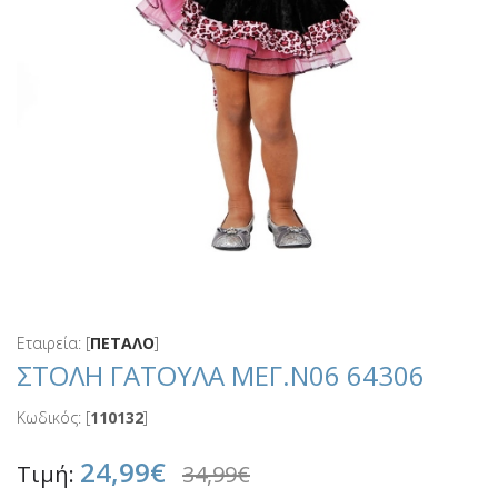
Εταιρεία: [
ΠΕΤΑΛΟ
]
ΣΤΟΛΗ ΓΑΤΟΥΛΑ ΜΕΓ.Ν06 64306
Κωδικός: [
110132
]
24,99€
Τιμή:
34,99€