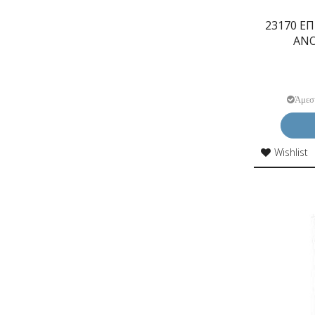
23170 Ε
ΑΝΟ
Άμεσ
Wishlist