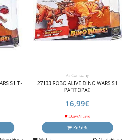
As Company
ARS S1 T-
27133 ROBO ALIVE DINO WARS S1
ΡΑΠΤΟΡΑΣ
16,99€
Εξαντλημένο
Καλάθι
Μεγένθυση
Wishlist
Μεγένθυση