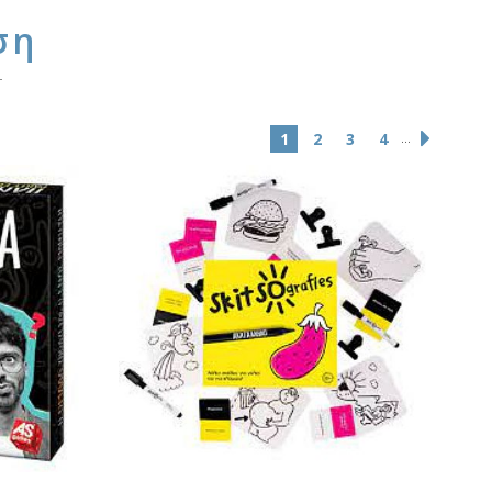
ση
...
1
2
3
4