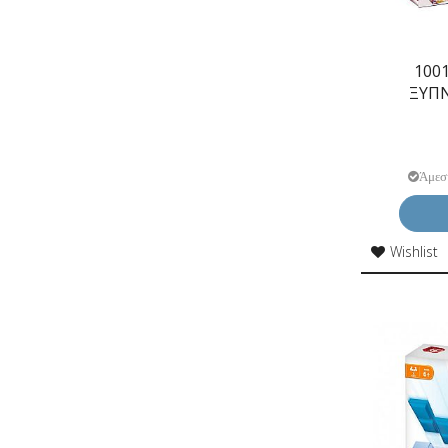
100
ΞΥΠ
Άμεσ
Wishlist