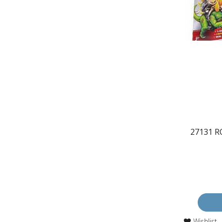
27131 R
Wishlist