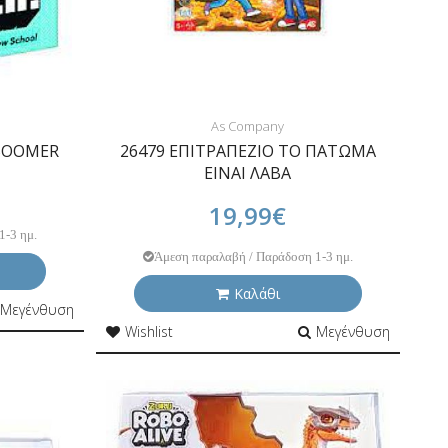
As Company
 BOOMER
26479 ΕΠΙΤΡΑΠΕΖΙΟ ΤΟ ΠΑΤΩΜΑ
ΕΙΝΑΙ ΛΑΒΑ
19,99€
1-3 ημ.
Άμεση παραλαβή / Παράδοση 1-3 ημ.
Καλάθι
Μεγένθυση
Wishlist
Μεγένθυση