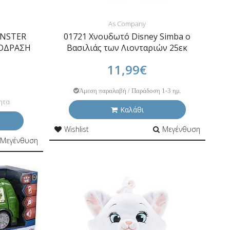
As Company
ONSTER
01721 Χνουδωτό Disney Simba ο
ΟΔΡΑΣΗ
Βασιλιάς των Λιονταριών 25εκ
11,99€
Άμεση παραλαβή / Παράδοση 1-3 ημ.
ητα
Καλάθι
Wishlist
Μεγένθυση
Μεγένθυση