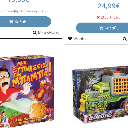
24,99€
η παραλαβή / Παράδοση 1-3 ημ.
Εξαντλημένο
Καλάθι
Καλάθι
Μεγένθυση
Wishlist