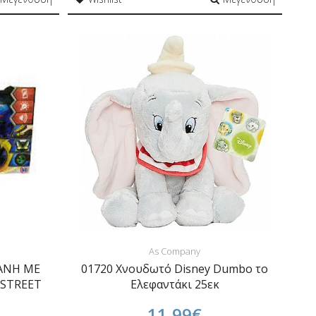
As Company
ΑΝΗ ΜΕ
01720 Χνουδωτό Disney Dumbo το
 STREET
Ελεφαντάκι 25εκ
11,99€