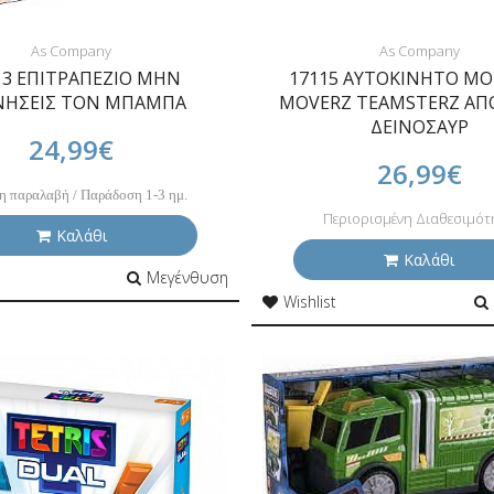
As Company
As Company
13 ΕΠΙΤΡΑΠΕΖΙΟ ΜΗΝ
17115 ΑΥΤΟΚΙΝΗΤΟ M
ΝΗΣΕΙΣ ΤΟΝ ΜΠΑΜΠΑ
MOVERZ TEAMSTERZ ΑΠ
ΔΕΙΝΟΣΑΥΡ
24,99€
26,99€
η παραλαβή / Παράδοση 1-3 ημ.
Περιορισμένη Διαθεσιμότ
Καλάθι
Καλάθι
Μεγένθυση
Wishlist